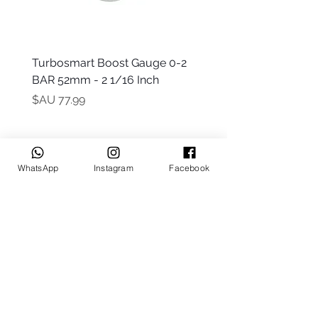
 -
Turbosmart Boost Gauge 0-2
t Only)
BAR 52mm - 2 1/16 Inch
السعر
WhatsApp
Instagram
Facebook
Keep up to date
Subscribe Now