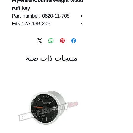
Flywheel/Counterweight wood
ruff key
Part number: 0820-11-705
Fits 12A,13B,20B
منتجات ذات صلة