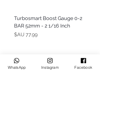
 -
Turbosmart Boost Gauge 0-2
t Only)
BAR 52mm - 2 1/16 Inch
السعر
WhatsApp
Instagram
Facebook
Keep up to date
Subscribe Now
Talk to us