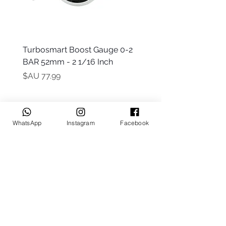
 -
Turbosmart Boost Gauge 0-2
t Only)
BAR 52mm - 2 1/16 Inch
السعر
WhatsApp
Instagram
Facebook
Keep up to date
Subscribe Now