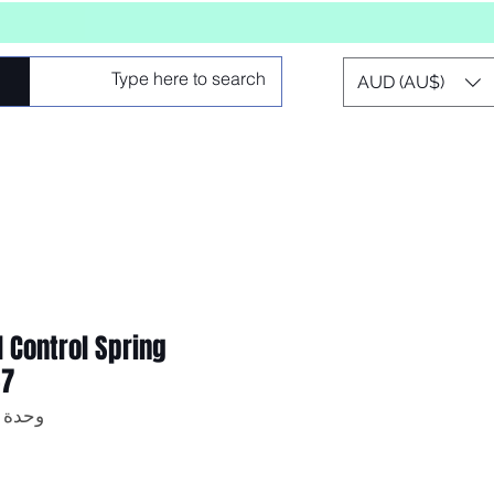
AUD (AU$)
l Control Spring
-7
وحدة SKU: 101111353A