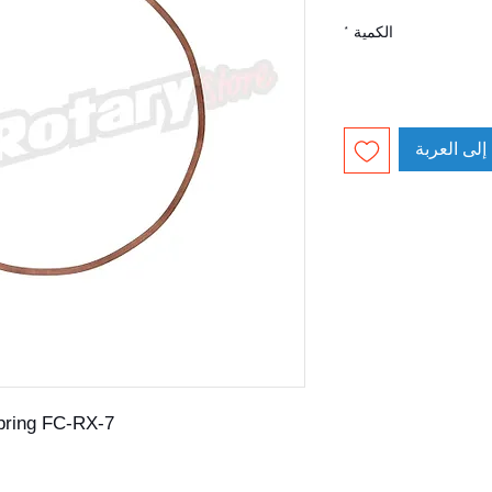
الكمية
*
إلى العربة
pring FC-RX-7