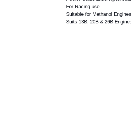
For Racing use
Suitable for Methanol Engine
Suits 13B, 20B & 26B Engine