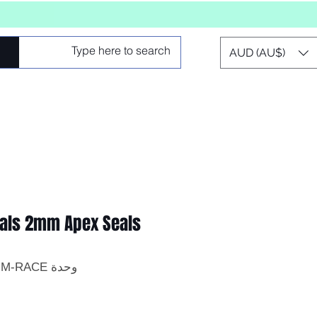
AUD (AU$)
als 2mm Apex Seals
وحدة SKU: SCR-PS-2MM-RACE