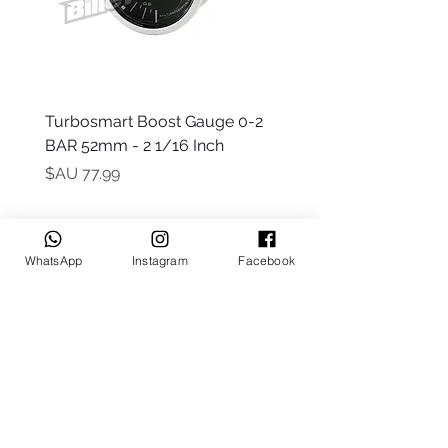
 -
Turbosmart Boost Gauge 0-2
t Only)
BAR 52mm - 2 1/16 Inch
السعر
WhatsApp
Instagram
Facebook
Keep up to date
Subscribe Now